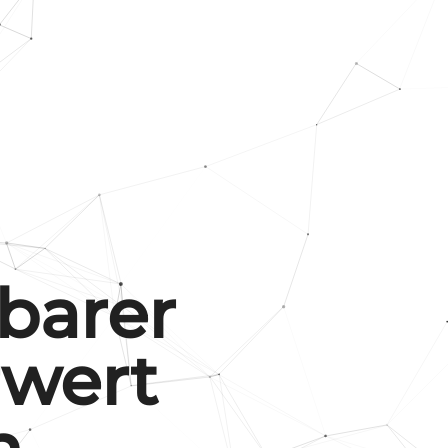
barer
wert
h