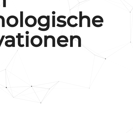
nologische
vationen