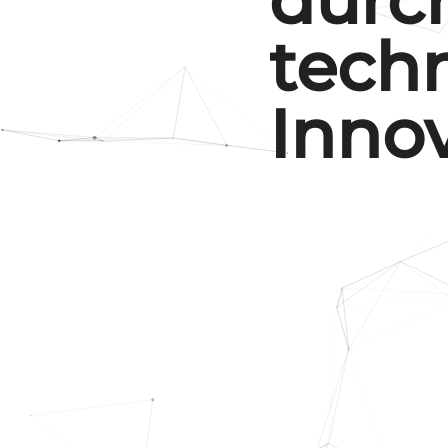
tech
Inno